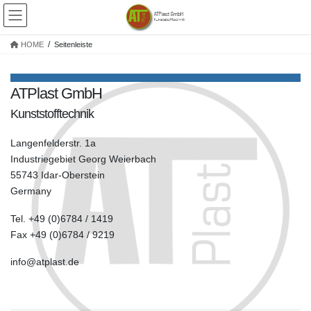
Skip
Skip
to
to
the
the
HOME
Seitenleiste
content
Navigation
ATPlast GmbH
Kunststofftechnik
Langenfelderstr. 1a
Industriegebiet Georg Weierbach
55743 Idar-Oberstein
Germany
Tel. +49 (0)6784 / 1419
Fax +49 (0)6784 / 9219
info@atplast.de